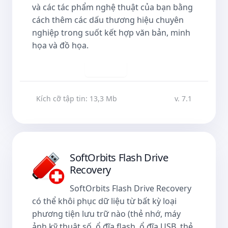
và các tác phẩm nghệ thuật của bạn bằng
cách thêm các dấu thương hiệu chuyên
nghiệp trong suốt kết hợp văn bản, minh
họa và đồ họa.
Tải về
Kích cỡ tập tin: 13,3 Mb
v. 7.1
SoftOrbits Flash Drive
Recovery
SoftOrbits Flash Drive Recovery
có thể khôi phục dữ liệu từ bất kỳ loại
phương tiện lưu trữ nào (thẻ nhớ, máy
ảnh kỹ thuật số, ổ đĩa flash, ổ đĩa USB, thẻ