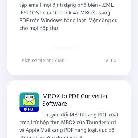
tệp email mọi định dạng phổ biến - .EML,
.PST/.OST của Outlook và .MBOX - sang
PDF trên Windows hàng loạt. Một công cụ
cho mọi hộp thư.
Tải về
Kích cỡ tập tin: 9 Mb
v. 1.0
MBOX to PDF Converter
Software
Chuyển đổi MBOX sang PDF xuất
email từ hộp thư .MBOX của Thunderbird
và Apple Mail sang PDF hàng loạt, cục bộ
không cần ứng dụng email.