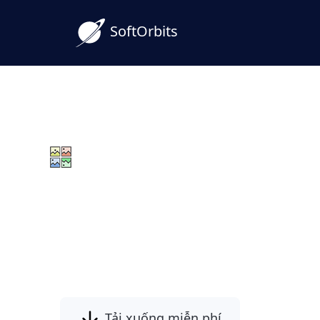
SoftOrbits
Photo Mosaic Software
Kết hợp hàng chục ảnh thành một hình ản
Bằng cách sử dụng Phần mềm Tạo ảnh gh
có thể chọn một bức ảnh và tái tạo lại n
được chọn. Hoàn hảo cho các poster và q
Tải xuống miễn phí