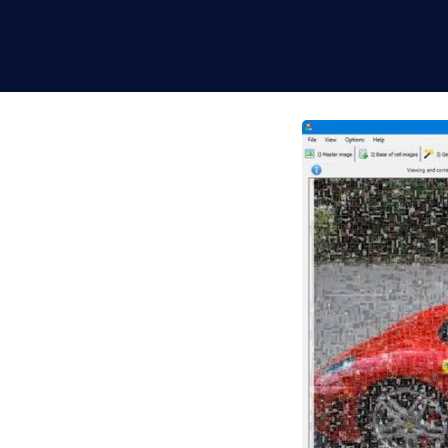
h siêu phân giải cao!
ép của SoftOrbits, bạn
ó bằng các hình ảnh nhỏ
uà cưới!