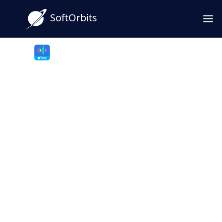
SoftOrbits
SayOnce - Voice Dictation Software
NóiMộtLần: Phần mềm Đọc
chính tả bằng Giọng nói
Ngoại tuyến cho Windows
Phần mềm Đọc chính tả bằng Giọng nói cho
Windows cho phép nhập văn bản nhanh hơn
4 lần. Giữ phím nóng và nói thay vì gõ văn
bản. Chuyển đổi âm thanh và video thành văn
bản để đọc nhanh.