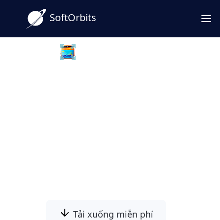
SoftOrbits
Batch Picture Resizer
Tải Ngay: Bộ Chuyển Đổi TGA
Sang PNG Tiện Lợi Nhất
Tìm phần mềm chuyển đổi ảnh TGA sang
PNG tốt nhất? Tải ngay công cụ của chúng tôi
để chuyển đổi ảnh TGA sang PNG dễ dàng,
chất lượng cao.
Tải xuống miễn phí