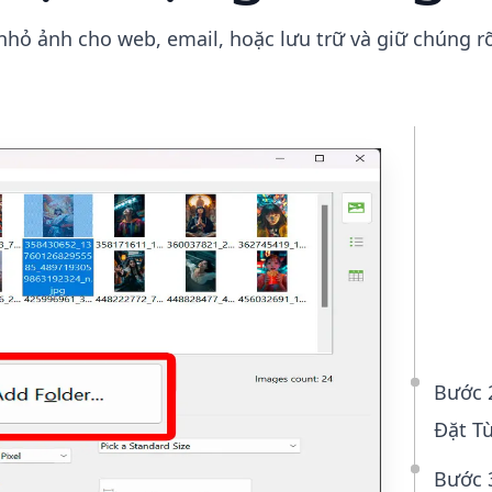
nhỏ ảnh cho web, email, hoặc lưu trữ và giữ chúng rõ
B
T
Ké
Tệ
Bước 
Đặt T
Bước 