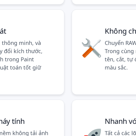
át
Không ch
h thông minh, và
Chuyển
RA
y đổi kích thước,
Trong cùng m
h trong Paint
tên, cắt, t
uật toán tốt giữ
màu sắc.
máy tính
Nhanh với
 mềm không tải ảnh
Tất cả các 