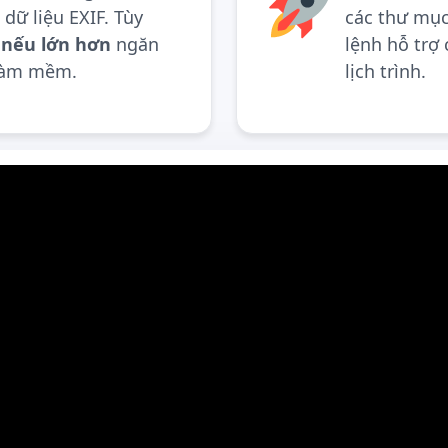
dữ liệu EXIF. Tùy
các thư mụ
c nếu lớn hơn
ngăn
lệnh hỗ trợ 
 làm mềm.
lịch trình.