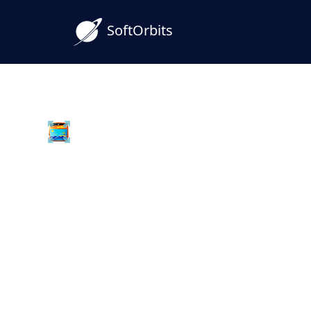
SoftOrbits
Batch Picture Resizer
Thay Đổi Kích Thước Tệ
Loạt Không Mất Chất 
Thay đổi kích thước tệp JPG hàng loạt tr
không làm giảm chất lượng. Đặt pixel chí
600x600, làm việc ngoại tuyến, giữ lại bả