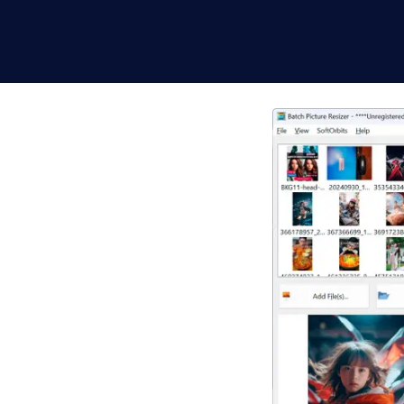
p JPG Hàng
Lượng
ên Windows 10 và 11
nh xác hoặc cài đặt sẵn
n gốc. Tải xuống bản