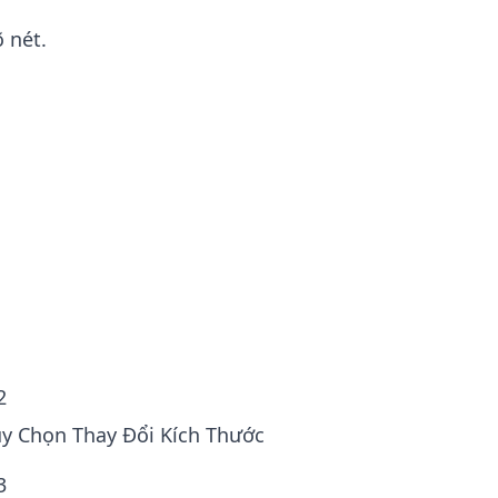
 nét.
ước 1
hêm Ảnh
o và thả ảnh của bạn. Hoặc sử dụng Thêm
p và Thêm Thư mục để tải toàn bộ thư mục.
2
ùy Chọn Thay Đổi Kích Thước
3