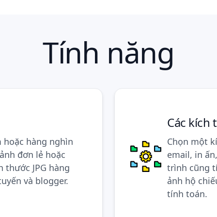
Tính năng
Các kích 
m hoặc hàng nghìn
Chọn một kí
 ảnh đơn lẻ hoặc
email, in ấ
ch thước JPG hàng
trình cũng 
tuyến và blogger.
ảnh hộ chiế
tính toán.