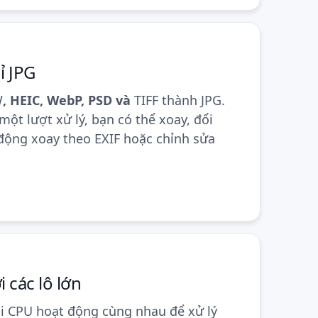
ỉ JPG
W
, HEIC, WebP, PSD và
TIFF
thành JPG.
ột lượt xử lý, bạn có thể xoay, đổi
ự động xoay theo EXIF hoặc chỉnh sửa
 các lô lớn
lõi CPU hoạt động cùng nhau để xử lý