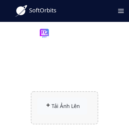
SoftOrbits
Photo Retoucher
Khôi Phục Ảnh Cũ bằng AI
Mang lại sức sống mới cho những
bức ảnh cũ của bạn với khả năng
phục hồi AI mạnh mẽ.
Tải Ảnh Lên