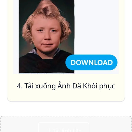
Phục hồi khuôn mặt, Chỉnh sửa khuôn
mặt, Loại bỏ vết trầy xước, Khử nhiễu & làm
mờ
Tô màu
4. Tải xuống Ảnh Đã Khôi phục
Tải Ảnh Lên